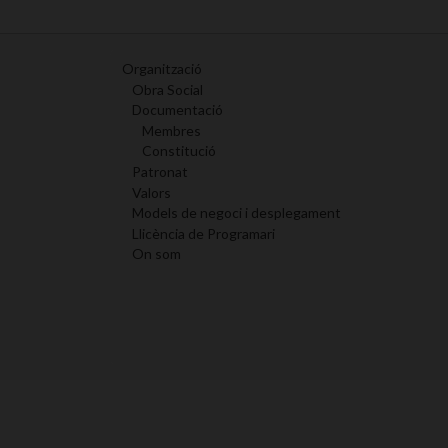
Organització
Obra Social
Documentació
Membres
Constitució
Patronat
Valors
Models de negoci i desplegament
Llicència de Programari
On som